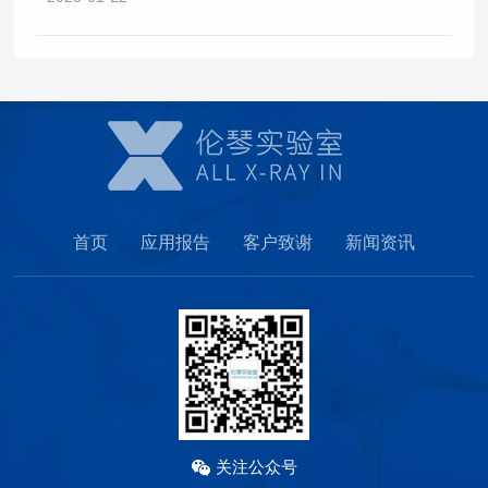
首页
应用报告
客户致谢
新闻资讯
关于我们
关注公众号