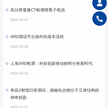
高分辨显微CT检测锂离子电池
2025-03-07
17621
XRD测试平台操作的基本流程
2025-02-28
上海XRD检测：科技创新推动材料分析新时代
2025-02-12
单晶X射线衍射测试：揭秘化合物分子立体结构的
神奇钥匙
2025-01-22