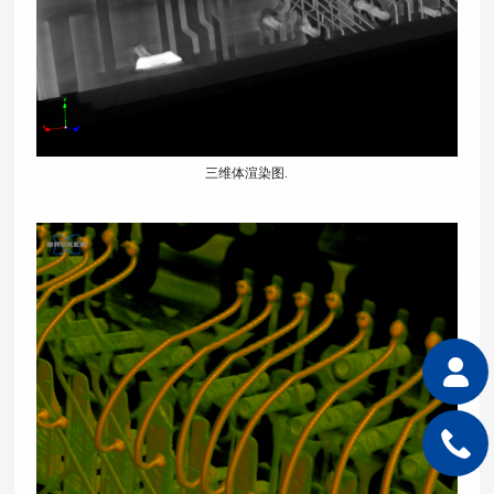
三
维体渲染图.