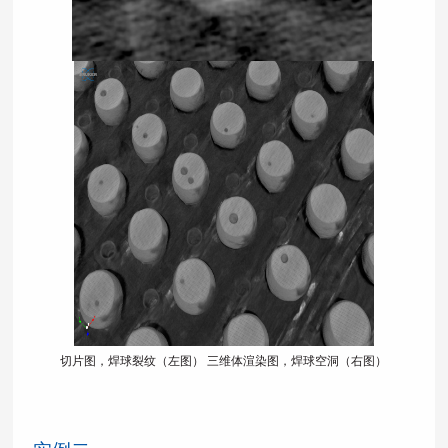
切片图，焊球裂纹（左图） 三维体渲染图，焊球空洞（右图）